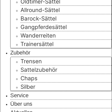
Oldtimer-Sättel
Allround-Sättel
Barock-Sättel
Gangpferdesättel
Wanderreiten
Trainersättel
Zubehör
Trensen
Sattelzubehör
Chaps
Silber
Service
Über uns