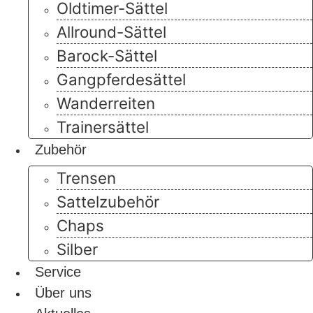
Oldtimer-Sättel
Allround-Sättel
Barock-Sättel
Gangpferdesättel
Wanderreiten
Trainersättel
Zubehör
Trensen
Sattelzubehör
Chaps
Silber
Service
Über uns