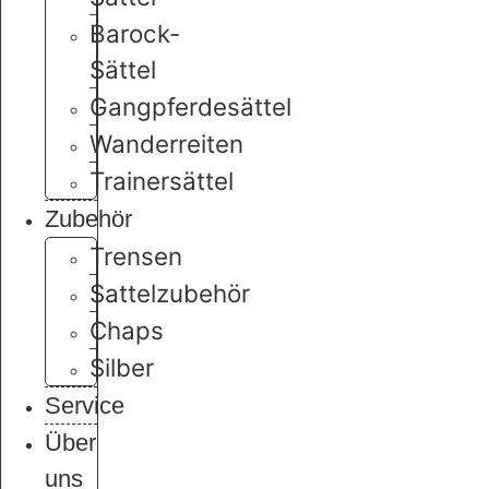
Barock-
Sättel
Gangpferdesättel
Wanderreiten
Trainersättel
Zubehör
Trensen
Sattelzubehör
Chaps
Silber
Service
Über
uns