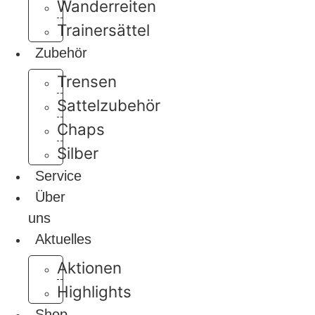
Wanderreiten
Trainersättel
Zubehör
Trensen
Sattelzubehör
Chaps
Silber
Service
Über
uns
Aktuelles
Aktionen
Highlights
Shop