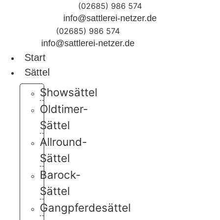
Zum
(02685) 986 574
Inhalt
info@sattlerei-netzer.de
wechseln
(02685) 986 574
info@sattlerei-netzer.de
Start
Sättel
Showsättel
Oldtimer-
Sättel
Allround-
Sättel
Barock-
Sättel
Gangpferdesättel