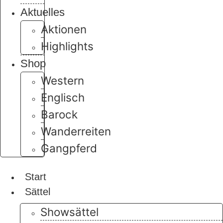
Aktuelles
Aktionen
Highlights
Shop
Western
Englisch
Barock
Wanderreiten
Gangpferd
Start
Sättel
Showsättel