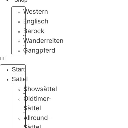
Western
Englisch
Barock
Wanderreiten
Gangpferd
Start
Sättel
Showsättel
Oldtimer-
Sättel
Allround-
Sättel